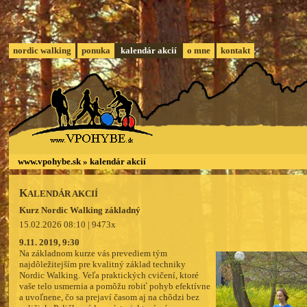
nordic walking
ponuka
kalendár akcií
o mne
kontakt
www.vpohybe.sk
»
kalendár akcií
K
ALENDÁR AKCIÍ
Kurz Nordic Walking základný
15.02.2026 08:10 | 9473x
9.11. 2019, 9:30
Na základnom kurze vás prevediem tým
najdôležitejším pre kvalitný základ techniky
Nordic Walking. Veľa praktických cvičení, ktoré
vaše telo usmernia a pomôžu robiť pohyb efektívne
a uvoľnene, čo sa prejaví časom aj na chôdzi bez