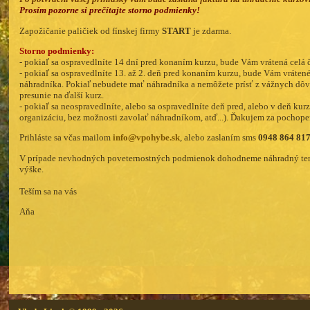
Prosím pozorne si prečítajte storno podmienky!
Zapožičanie paličiek od fínskej firmy
START
je zdarma.
Storno podmienky:
- pokiaľ sa ospravedlníte 14 dní pred konaním kurzu, bude Vám vrátená celá č
- pokiaľ sa ospravedlníte 13. až 2. deň pred konaním kurzu, bude Vám vrátené 
náhradníka. Pokiaľ nebudete mať náhradníka a nemôžete prísť z vážnych dôv
presunie na ďalší kurz.
- pokiaľ sa neospravedlníte, alebo sa ospravedlníte deň pred, alebo v deň ku
organizáciu, bez možnosti zavolať náhradníkom, atď...). Ďakujem za pochope
Prihláste sa včas mailom
info@vpohybe.sk
, alebo zaslaním sms
0948 864 81
V prípade nevhodných poveternostných podmienok dohodneme náhradný term
výške.
Teším sa na vás
Aňa