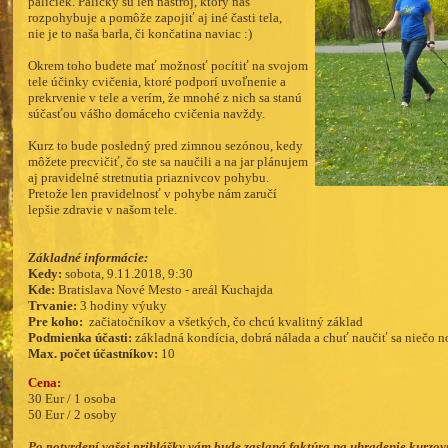
paličiek. Paličky sú len nástroj, ktorý nás
rozpohybuje a pomôže zapojiť aj iné časti tela,
nie je to naša barla, či končatina naviac :)
Okrem toho budete mať možnosť pocítiť na svojom
tele účinky cvičenia, ktoré podporí uvoľnenie a
prekrvenie v tele a verím, že mnohé z nich sa stanú
súčasťou vášho domáceho cvičenia navždy.
Kurz to bude posledný pred zimnou sezónou, kedy
môžete precvičiť, čo ste sa naučili a na jar plánujem
aj pravidelné stretnutia priaznivcov pohybu.
Pretože len pravidelnosť v pohybe nám zaručí
lepšie zdravie v našom tele.
Základné informácie:
Kedy:
sobota, 9.11.2018, 9:30
Kde:
Bratislava Nové Mesto - areál Kuchajda
Trvanie:
3 hodiny výuky
Pre koho:
začiatočníkov a všetkých, čo chcú kvalitný základ
Podmienka účasti:
základná kondícia, dobrá nálada a chuť naučiť sa niečo 
Max. počet účastníkov:
10
Cena:
30 Eur / 1 osoba
50 Eur / 2 osoby
Po potvrdení vašej prihlášky vám bude zaslaná faktúra na uhradenie kurzov